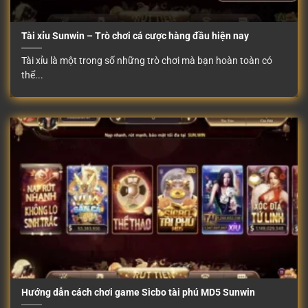
Tài xỉu Sunwin – Trò chơi cá cược hàng đầu hiện nay
Tài xỉu là một trong số những trò chơi mà bạn hoàn toàn có
thể...
Hướng dẫn cách chơi game Sicbo tài phú MD5 Sunwin