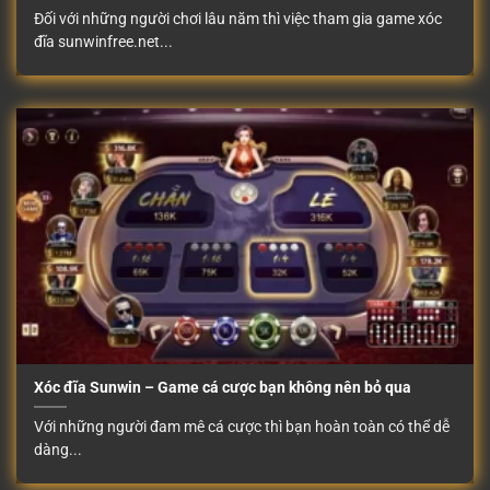
Đối với những người chơi lâu năm thì việc tham gia game xóc
đĩa sunwinfree.net...
Xóc đĩa Sunwin – Game cá cược bạn không nên bỏ qua
Với những người đam mê cá cược thì bạn hoàn toàn có thể dễ
dàng...