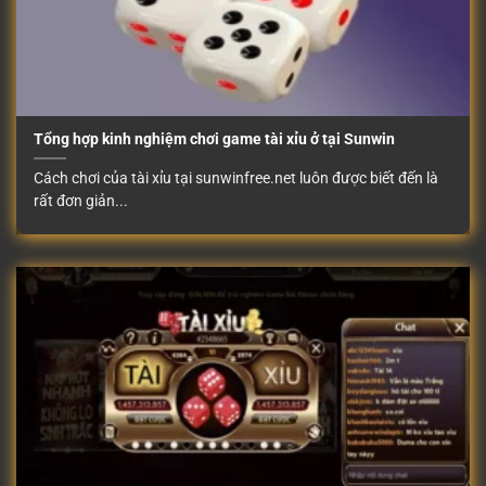
Tổng hợp kinh nghiệm chơi game tài xỉu ở tại Sunwin
Cách chơi của tài xỉu tại sunwinfree.net luôn được biết đến là
rất đơn giản...