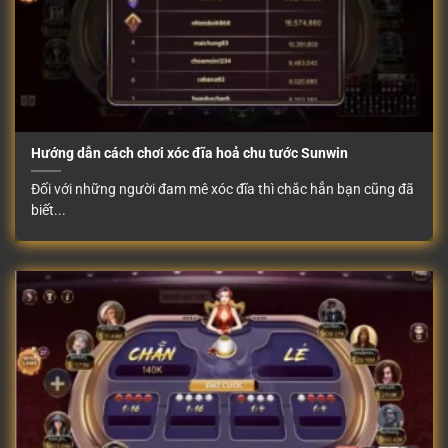
Hướng dẫn cách chơi xóc đĩa hoả chu tước Sunwin
Đối với những người đam mê xóc đĩa thì chắc hẳn bạn cũng đã
biết...