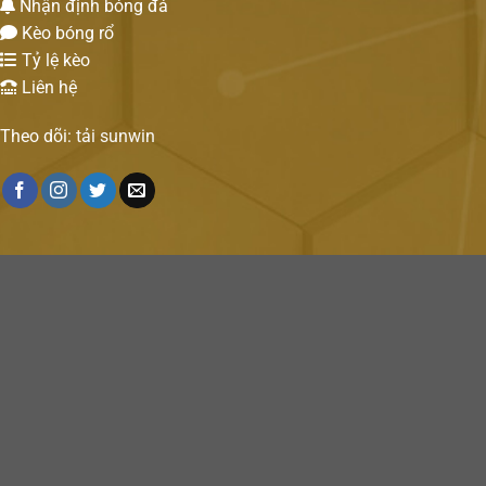
Nhận định bóng đá
Kèo bóng rổ
Tỷ lệ kèo
Liên hệ
Theo dõi:
tải sunwin