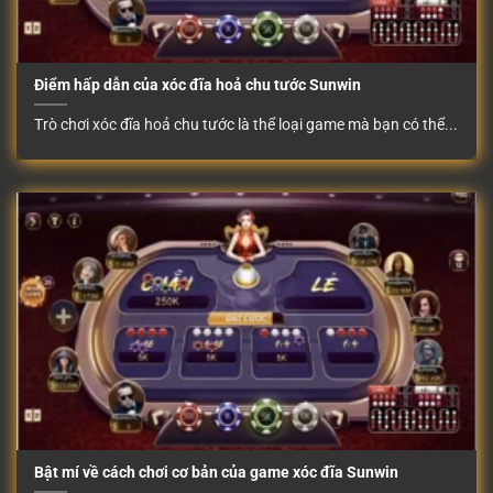
Điểm hấp dẫn của xóc đĩa hoả chu tước Sunwin
Trò chơi xóc đĩa hoả chu tước là thể loại game mà bạn có thể...
Bật mí về cách chơi cơ bản của game xóc đĩa Sunwin