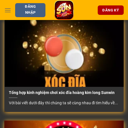
Chuyển
ĐĂNG
đến
ĐĂNG KÝ
NHẬP
nội
dung
Tổng hợp kinh nghiệm chơi xóc đĩa hoàng kim long Sunwin
Với bài viết dưới đây thì chúng ta sẽ cùng nhau đi tìm hiểu về...