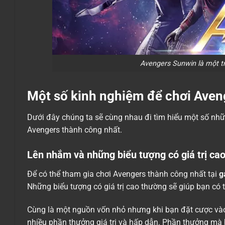
Avengers Sunwin là một t
Một số kinh nghiệm để chơi Ave
Dưới đây chúng ta sẽ cùng nhau đi tìm hiểu một số nh
Avengers thành công nhất.
Lên nhắm và những biểu tượng có giá trị ca
Để có thể tham gia chơi Avengers thành công nhất tại
g
Những biểu tượng có giá trị cao thường sẽ giúp bạn có 
Cùng là một nguồn vốn nhỏ nhưng khi bạn đặt cược vào 
nhiều phần thưởng giá trị và hấp dẫn. Phần thưởng mà 