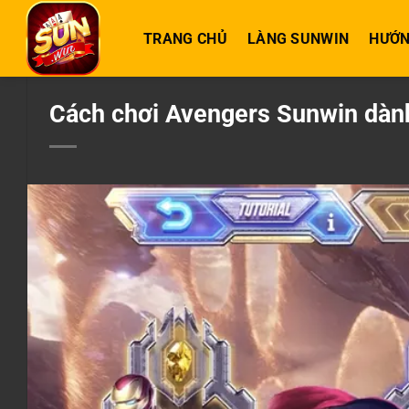
Chuyển
đến
TRANG CHỦ
LÀNG SUNWIN
HƯỚN
nội
dung
Cách chơi Avengers Sunwin dàn