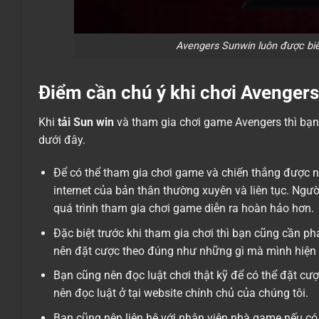
Avengers Sunwin luôn được biế
Điểm cần chú ý khi chơi Avenger
Khi
tải
Sun win
và tham gia chơi game Avengers thì bạn
dưới đây.
Để có thể tham gia chơi game và chiến thắng được n
internet của bản thân thường xuyên và liên tục. Ng
quá trình tham gia chơi game diễn ra hoàn hảo hơn.
Đặc biệt trước khi tham gia chơi thì bạn cũng cần ph
nên đặt cược theo đúng như những gì mà mình hiện
Bạn cũng nên đọc luật chơi thật kỹ để có thể đặt c
nên đọc luật ở tại website chính chủ của chúng tôi.
Bạn cũng nên liên hệ với nhân viên nhà game nếu có b