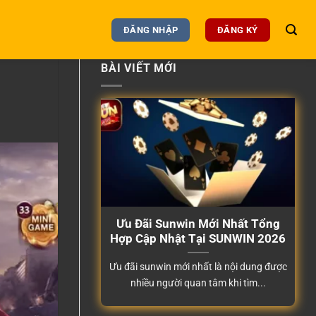
ĐĂNG NHẬP
ĐĂNG KÝ
BÀI VIẾT MỚI
Ưu Đãi Sunwin Mới Nhất Tổng
Hợp Cập Nhật Tại SUNWIN 2026
Ưu đãi sunwin mới nhất là nội dung được
nhiều người quan tâm khi tìm...