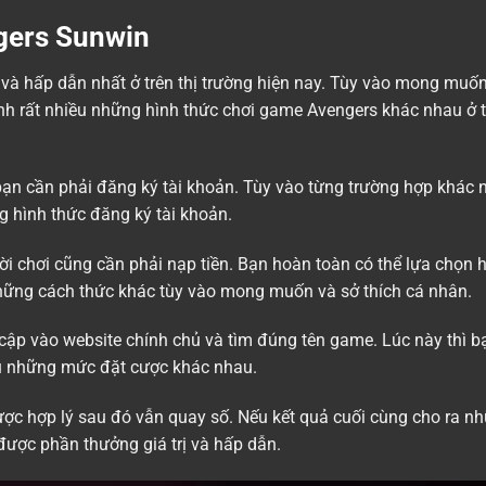
gers Sunwin
 và hấp dẫn nhất ở trên thị trường hiện nay. Tùy vào mong muố
ình rất nhiều những hình thức chơi game Avengers khác nhau ở 
 bạn cần phải đăng ký tài khoản. Tùy vào từng trường hợp khác 
g hình thức đăng ký tài khoản.
ời chơi cũng cần phải nạp tiền. Bạn hoàn toàn có thể lựa chọn 
những cách thức khác tùy vào mong muốn và sở thích cá nhân.
y cập vào website chính chủ và tìm đúng tên game. Lúc này thì 
hiều những mức đặt cược khác nhau.
ược hợp lý sau đó vẫn quay số. Nếu kết quả cuối cùng cho ra n
được phần thưởng giá trị và hấp dẫn.