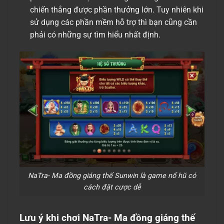
chiến thắng được phần thưởng lớn. Tuy nhiên khi
sử dụng các phần mềm hỗ trợ thì bạn cũng cần
phải có những sự tìm hiểu nhất định.
NaTra- Ma đồng giáng thế Sunwin là game nổ hũ có
cách đặt cược dễ
Lưu ý khi chơi NaTra- Ma đồng giáng thế