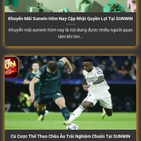
Khuyến Mãi Sunwin Hôm Nay Cập Nhật Quyền Lợi Tại SUNWIN
Khuyến mãi sunwin hôm nay là nội dung được nhiều người quan
tâm khi tìm...
Cá Cược Thể Thao Châu Âu Trải Nghiệm Chuẩn Tại SUNWIN