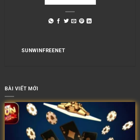
SUNWINFREENET
BÀI VIẾT MỚI