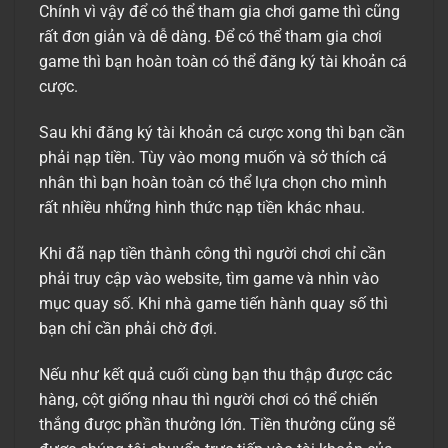
Chính vì vậy để có thể tham gia chơi game thì cũng
rất đơn giản và dễ dàng. Để có thể tham gia chơi
game thì bạn hoàn toàn có thể đăng ký tài khoản cá
cược.
Sau khi đăng ký tài khoản cá cược xong thì bạn cần
phải nạp tiền. Tùy vào mong muốn và sở thích cá
nhân thì bạn hoàn toàn có thể lựa chọn cho mình
rất nhiều những hình thức nạp tiền khác nhau.
Khi đã nạp tiền thành công thì người chơi chỉ cần
phải truy cập vào website, tìm game và nhìn vào
mục quay số. Khi nhà game tiến hành quay số thì
bạn chỉ cần phải chờ đợi.
Nếu như kết quả cuối cùng bạn thu thập được các
hàng, cột giống nhau thì người chơi có thể chiến
thắng được phần thưởng lớn. Tiền thưởng cũng sẽ