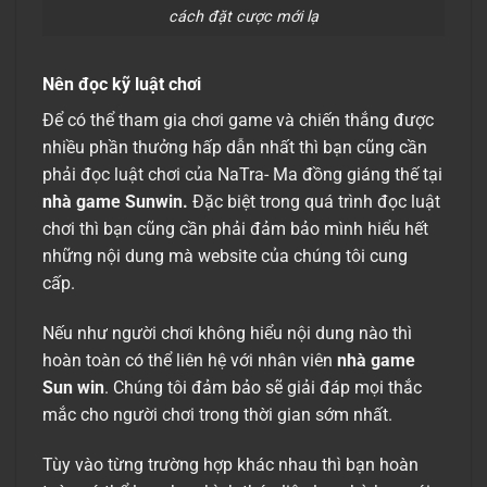
cách đặt cược mới lạ
Nên đọc kỹ luật chơi
Để có thể tham gia chơi game và chiến thắng được
nhiều phần thưởng hấp dẫn nhất thì bạn cũng cần
phải đọc luật chơi của NaTra- Ma đồng giáng thế tại
nhà game Sunwin.
Đặc biệt trong quá trình đọc luật
chơi thì bạn cũng cần phải đảm bảo mình hiểu hết
những nội dung mà website của chúng tôi cung
cấp.
Nếu như người chơi không hiểu nội dung nào thì
hoàn toàn có thể liên hệ với nhân viên
nhà game
Sun win
. Chúng tôi đảm bảo sẽ giải đáp mọi thắc
mắc cho người chơi trong thời gian sớm nhất.
Tùy vào từng trường hợp khác nhau thì bạn hoàn