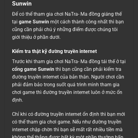
Sunwin
Để có thể tham gia chơi NaTra- Ma đồng giáng thế
tại
game Sunwin
một cách thành công nhất thì bạn
cũng cần phải chú ý những điểm được chúng tôi
giới thiệu ở phần dưới.
Kiểm tra thật kỹ đường truyền internet
Trước khi tham gia chơi NaTra- Ma đồng tái thế ở tại
cổng game Sunwin
thì bạn cũng cần phải kiểm tra
đường truyền internet của bản thân. Người chơi cần
phải đảm bảo trong suốt quá trình mình tham gia
chơi game thì đường truyền internet luôn ở mức ổn
định.
Chỉ khi có đường truyền internet ổn định thì bạn mới
có thể tham gia chơi game. Nếu như đường truyền
internet chập chờn thì bạn sẽ mất rất nhiều tiền mà
không thể thắng được bất kỳ một phần thưởng hấp